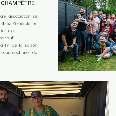
G CHAMPÊTRE
otre association se
emblée Générale en
de juillet.
ngria 🍹
la fin de la saison
 nous souhaiter de